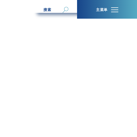
搜索
主菜单
切
换
搜
索