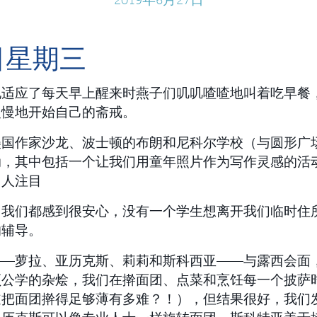
日星期三
地适应了每天早上醒来时燕子们叽叽喳喳地叫着吃早餐
慢慢地开始自己的斋戒。
美国作家沙龙、波士顿的布朗和尼科尔学校（与圆形广
动，其中包括一个让我们用童年照片作为写作灵感的活
引人注目
，我们都感到很安心，没有一个学生想离开我们临时住
的辅导。
——萝拉、亚历克斯、莉莉和斯科西亚——与露西会面
顿公学的杂烩，我们在擀面团、点菜和烹饪每一个披萨
道把面团擀得足够薄有多难？！），但结果很好，我们