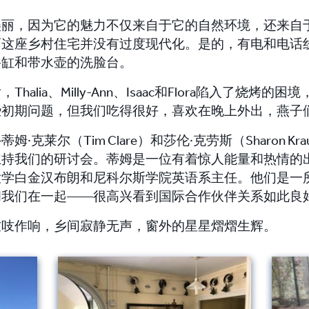
美丽，因为它的魅力不仅来自于它的自然环境，还来自
而这座乡村住宅并没有过度现代化。
是的，有电和电话
浴缸和带水壶的洗脸台。
alia、Milly-Ann、Isaac和Flora陷入了烧烤
些初期问题，但我们吃得很好，喜欢在晚上外出，燕子
克莱尔（Tim Clare）和莎伦·克劳斯（Sharon K
主持我们的研讨会。
蒂姆是一位有着惊人能量和热情的
大学白金汉布朗和尼科尔斯学院英语系主任。
他们是一
和我们在一起——很高兴看到国际合作伙伴关系如此良
吱吱作响，乡间寂静无声，窗外的星星熠熠生辉。