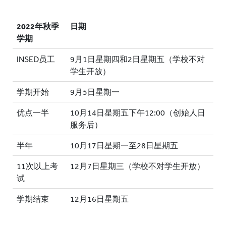
2022年秋季
日期
学期
INSED员工
9月1日星期四和2日星期五（学校不对
学生开放）
学期开始
9月5日星期一
优点一半
10月14日星期五下午12:00（创始人日
服务后）
半年
10月17日星期一至28日星期五
11次以上考
12月7日星期三（学校不对学生开放）
试
学期结束
12月16日星期五