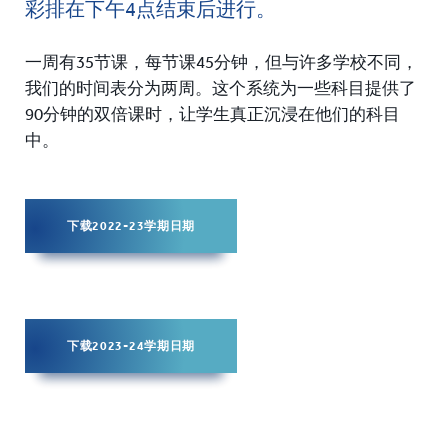
彩排在下午4点结束后进行。
一周有35节课，每节课45分钟，但与许多学校不同，
我们的时间表分为两周。
这个系统为一些科目提供了
90分钟的双倍课时，让学生真正沉浸在他们的科目
中。
下载2022-23学期日期
下载2023-24学期日期