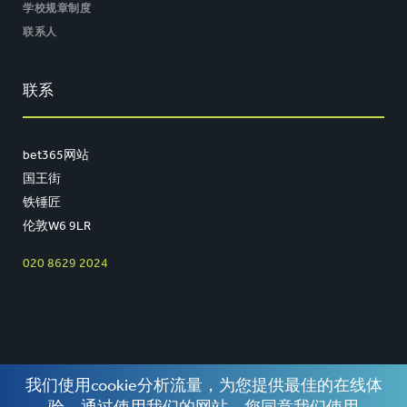
学校规章制度
联系人
联系
bet365网站
国王街
铁锤匠
伦敦W6 9LR
020 8629 2024
我们使用cookie分析流量，为您提供最佳的在线体
©2023年bet365网站高中版权所有
|
|
验。
通过使用我们的网站，您同意我们使用