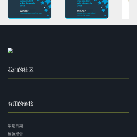
我们的社区
有用的链接
学期日期
检验报告