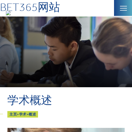
BET365网站
学术概述
主页
>
学术
>
概述