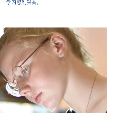
学习感到兴奋。