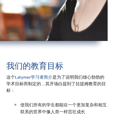
我们的教育目标
这个
Latymer学习者简介
是为了说明我们雄心勃勃的
学术目标而制定的，其开场白提到了拉提姆教育的目
标：
使我们所有的学生都能在一个更加复杂和相互
联系的世界中像人类一样茁壮成长